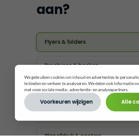
aan?
Flyers & folders
Brochures & boeken
We gebruiken cookies om inhoud en advertenties te personalis
te bieden en verkeer te analyseren. We delen ook informatie ov
Eindwerken & portfolio's
met onze sociale media-, advertentie- en analysepartners.
Voorkeuren wijzigen
Alle c
Inbinden
Planafdruk & posters