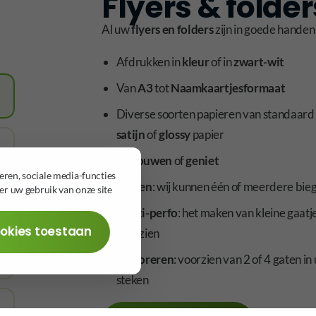
Flyers & folder
Al uw
flyers en folders
zijn in goede handen
Afdrukken in
kleur
of in
zwart-wit
Van
A3
tot
Naamkaartjesformaat
Diverse soorten papieren van standaar
satijn
of
glossy
papier
Gevouwen
of
geniet
eren, sociale media-functies
Biegen
: wij kunnen één of meerdere bieg
er uw gebruik van onze site
Multi-perfo
: het maken van kleine gaatj
ookies toestaan
voorzien
Perforeren
: voorzien van 2 of 4 gaten 
steken