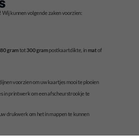
s
! Wij kunnen volgende zaken voorzien:
d
80 gram
tot
300 gram
postkaartdikte, in
mat
of
lijnen voorzien om uw kaartjes mooi te plooien
es in printwerk om een afscheurstrookje te
in uw drukwerk om het in mappen te kunnen