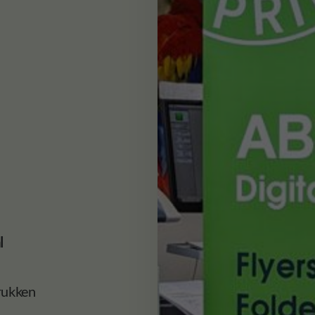
l
rukken