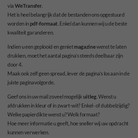
via
WeTransfer
.
Het is heel belangrijk dat de bestanden ons opgestuurd
worden in
pdf-formaat
. Enkel dan kunnen wij u de beste
kwaliteit garanderen.
Indien u een geplooid en geniet
magazine
wenst te laten
drukken, moet het aantal pagina’s steeds deelbaar zijn
door 4.
Maak ook zelf geen spread, lever de pagina’s los aan in de
juiste paginavolgorde.
Geef ons in uw mail zoveel mogelijk
uitleg
. Wenst u
afdrukken in kleur of in zwart-wit? Enkel- of dubbelzijdig?
Welke papierdikte wenst u? Welk formaat?
Hoe meer informatie u geeft, hoe sneller wij uw opdracht
kunnen verwerken.