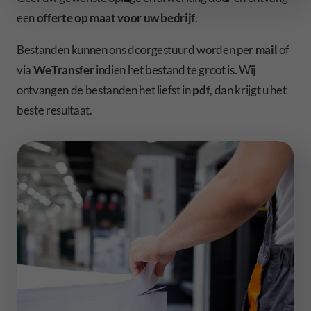
een
offerte op maat voor uw bedrijf
.
Bestanden kunnen ons doorgestuurd worden per
mail
of
via
WeTransfer
indien het bestand te groot is. Wij
ontvangen de bestanden het liefst in
pdf
, dan krijgt u het
beste resultaat.